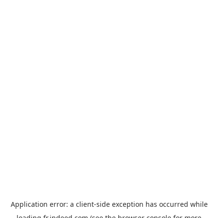
Application error: a
client
-side exception has occurred while
loading
fr.indeed.com
(see the
browser console
for more