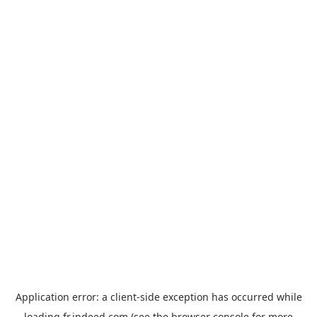
Application error: a
client
-side exception has occurred while
loading
fr.indeed.com
(see the
browser console
for more