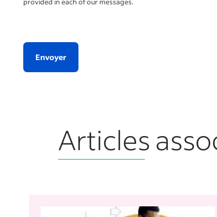
provided in each of our messages.
Envoyer
Articles asso