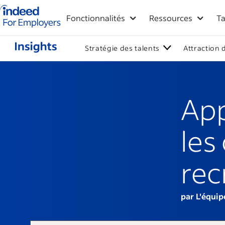
Logo Indeed - Entreprises
Fonctionnalités
Ressources
Ta
Stratégie des talents
Attraction 
App
les
rec
par L'équip