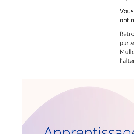
Vous
opti
Retro
parte
Mullo
l'alt