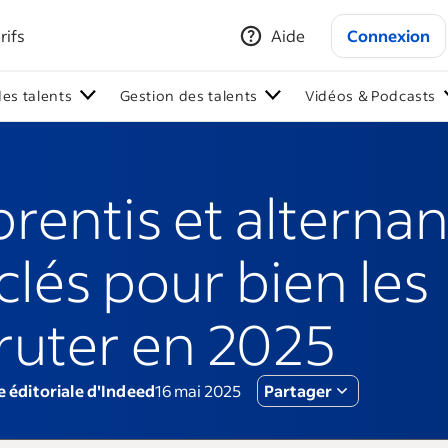
rifs
Aide
Connexion
des talents
Gestion des talents
Vidéos & Podcasts
rentis et alternant
 clés pour bien les
ruter en 2025
e éditoriale d'Indeed
16 mai 2025
Partager