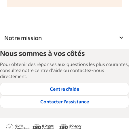
Notre mission
La Bibliothèque de ressources pour les
Nous sommes à vos côtés
employeurs d'Indeed aide les entreprises à
agrandir et à gérer leurs effectifs. Avec plus de 15
Pour obtenir des réponses aux questions les plus courantes,
000 articles en 6 langues, nous proposons des
consultez notre centre d'aide ou contactez-nous
directement.
conseils, des guides détaillés et des bonnes
pratiques visant à aider les entreprises à
Centre d'aide
embaucher et à fidéliser les talents.
Contacter l'assistance
Lire nos règles éditoriales