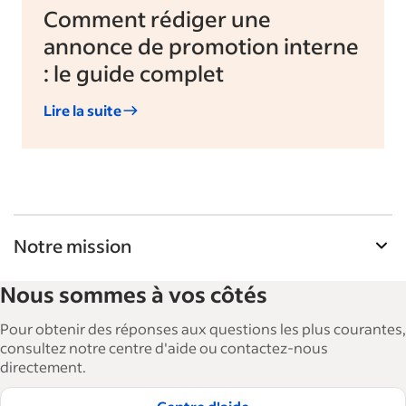
Comment rédiger une
annonce de promotion interne
: le guide complet
Lire la suite
Notre mission
La Bibliothèque de ressources pour les
Nous sommes à vos côtés
employeurs d'Indeed aide les entreprises à
agrandir et à gérer leurs effectifs. Avec plus de 15
Pour obtenir des réponses aux questions les plus courantes,
000 articles en 6 langues, nous proposons des
consultez notre centre d'aide ou contactez-nous
directement.
conseils, des guides détaillés et des bonnes
pratiques visant à aider les entreprises à