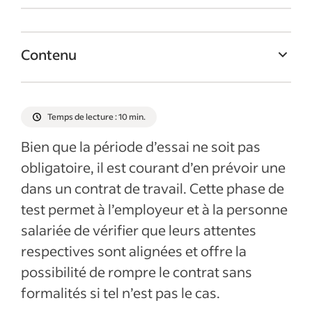
Contenu
Qu’est-ce que la période d’essai ?
Objectifs et avantages de la période d’essai
Temps de lecture : 10 min.
Durée de la période d’essai selon le type de
Bien que la période d’essai ne soit pas
contrat et le statut
obligatoire, il est courant d’en prévoir une
Calcul de la période d’essai
dans un contrat de travail. Cette phase de
Fin de la période d’essai
test permet à l’employeur et à la personne
salariée de vérifier que leurs attentes
Rupture de la période d’essai : procédure et
respectives sont alignées et offre la
délai de prévenance
possibilité de rompre le contrat sans
Articles récents
formalités si tel n’est pas le cas.