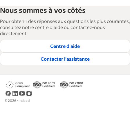
La Bibliothèque de ressources pour les
Nous sommes à vos côtés
employeurs d'Indeed aide les entreprises à
agrandir et à gérer leurs effectifs. Avec plus de 15
Pour obtenir des réponses aux questions les plus courantes,
000 articles en 6 langues, nous proposons des
consultez notre centre d'aide ou contactez-nous
directement.
conseils, des guides détaillés et des bonnes
pratiques visant à aider les entreprises à
Centre d'aide
embaucher et à fidéliser les talents.
Contacter l'assistance
Lire nos règles éditoriales
©
2026
•
Indeed