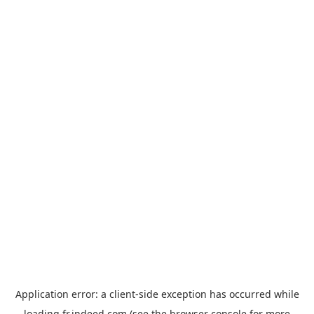
Application error: a
client
-side exception has occurred while
loading
fr.indeed.com
(see the
browser console
for more