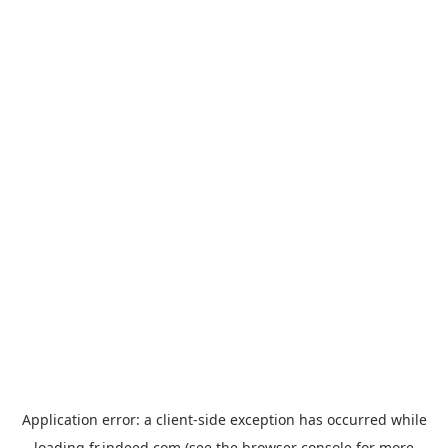
Application error: a
client
-side exception has occurred while
loading
fr.indeed.com
(see the
browser console
for more