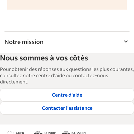
Notre mission
La Bibliothèque de ressources pour les
Nous sommes à vos côtés
employeurs d'Indeed aide les entreprises à
agrandir et à gérer leurs effectifs. Avec plus de 15
Pour obtenir des réponses aux questions les plus courantes,
000 articles en 6 langues, nous proposons des
consultez notre centre d'aide ou contactez-nous
directement.
conseils, des guides détaillés et des bonnes
pratiques visant à aider les entreprises à
Centre d'aide
embaucher et à fidéliser les talents.
Contacter l'assistance
Lire nos règles éditoriales