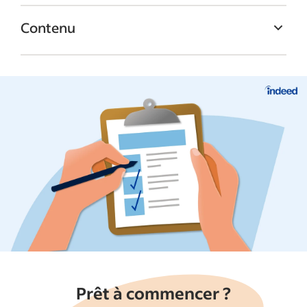
Contenu
1. Rédigez votre description de poste à
l’avance
2. Donnez une fourchette de salaires pour
l’offre d’emploi
3. Définissez la personne responsable de la
réception des CV
4. Critères de la lettre de motivation
5. Faites la distinction entre les
qualifications requises et souhaitées
6. Réfléchissez à votre argumentaire pour
convaincre les recrues potentielles
Prêt à commencer ?
7. Renseignez-vous sur le marché actuel