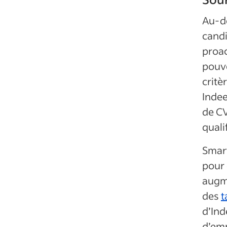
Au-d
candi
proac
pouv
critè
Indee
de C
quali
Smar
pour 
augme
des
t
d’Ind
d’emp