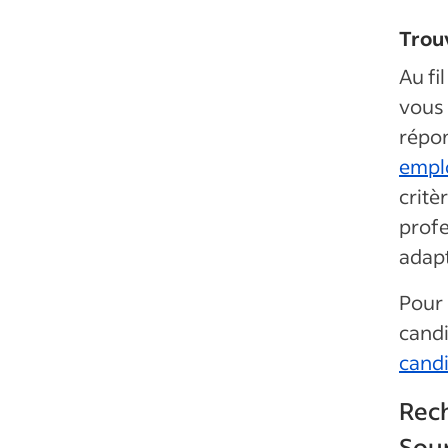
Trouv
Au fi
vous 
répon
empl
critè
profe
adap
Pour 
candi
candi
Rech
Sou