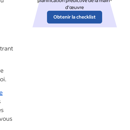
planification prédictive de la main-
d'œuvre
Obtenir la checklist
trant
re
oi.
e
s
es
t vous