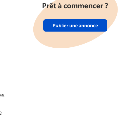
Prêt à commencer ?
Publier une annonce
es
e