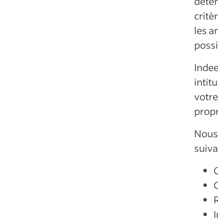
déter
critè
les a
possi
Indee
intit
votre
propr
Nous 
suiva
I