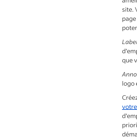
site.
page 
poten
Label
d’emp
que v
Anno
logo 
Crée
votre
d’em
prior
démar