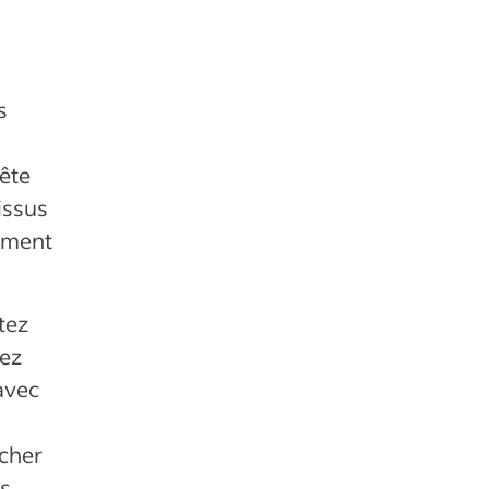
s
s
ête
issus
ement
tez
tez
avec
rcher
ns