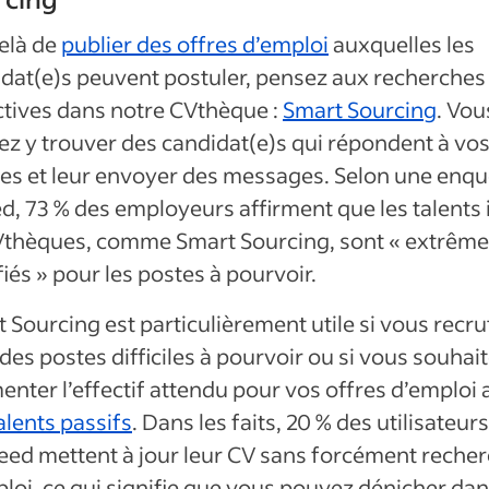
elà de
publier des offres d’emploi
auxquelles les
dat(e)s
peuvent postuler, pensez aux recherches
tives dans notre CVthèque :
Smart Sourcing
. Vou
ez y trouver des
candidat(e)s
qui répondent à vo
res et leur envoyer des messages. Selon une enqu
d, 73 % des employeurs affirment que les talents 
Vthèques, comme
Smart Sourcing
, sont « extrêm
fiés » pour les postes à pourvoir.
t Sourcing
est particulièrement utile si vous recru
des postes difficiles à pourvoir ou si vous souhai
nter l’effectif attendu pour vos offres d’emploi 
alents passifs
. Dans les faits, 20 % des utilisateurs
eed mettent à jour leur CV sans forcément reche
loi, ce qui signifie que vous pouvez dénicher da