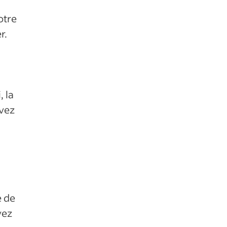
otre
r.
 la
avez
.
e de
vez