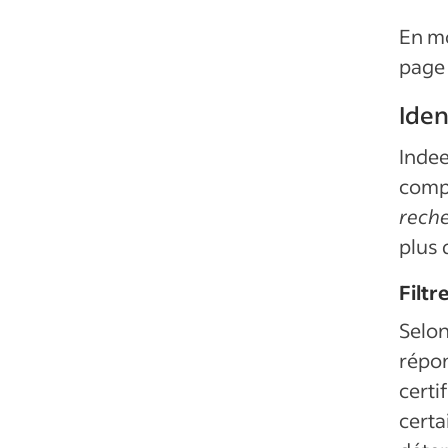
En mo
page 
Iden
Indee
compé
rech
plus
Filtr
Selon
répo
certi
certa