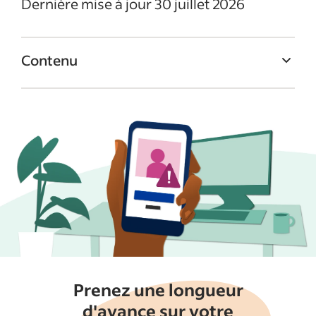
Dernière mise à jour 30 juillet 2026
Contenu
Que sont les fausses candidatures ?
Comment repérer les fausses candidatures
sur Indeed
Comment signaler des fausses
candidatures sur Indeed
Comment protéger votre compte Indeed
Bonnes pratiques pour réduire les fausses
candidatures
Éviter les fausses candidatures et protéger
Prenez une longueur
votre compte Indeed
d'avance sur votre