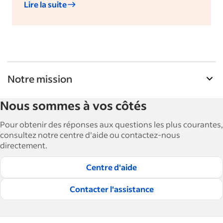
Lire la suite
Notre mission
La Bibliothèque de ressources pour les
Nous sommes à vos côtés
employeurs d'Indeed aide les entreprises à
agrandir et à gérer leurs effectifs. Avec plus de 15
Pour obtenir des réponses aux questions les plus courantes,
000 articles en 6 langues, nous proposons des
consultez notre centre d'aide ou contactez-nous
directement.
conseils, des guides détaillés et des bonnes
pratiques visant à aider les entreprises à
Centre d'aide
embaucher et à fidéliser les talents.
Contacter l'assistance
Lire nos règles éditoriales