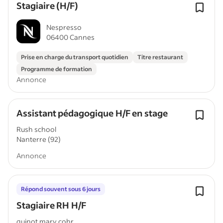
Stagiaire (H/F)
Nespresso
06400 Cannes
Prise en charge du transport quotidien
Titre restaurant
Programme de formation
Annonce
Assistant pédagogique H/F en stage
Rush school
Nanterre (92)
Annonce
Répond souvent sous 6 jours
Stagiaire RH H/F
guinot mary cohr