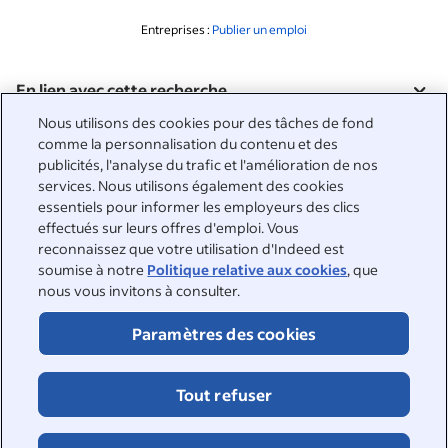
Entreprises :
Publier un emploi
En lien avec cette recherche
&nbsp;
Nous utilisons des cookies pour des tâches de fond
Connexion
comme la personnalisation du contenu et des
publicités, l'analyse du trafic et l'amélioration de nos
&nbsp;
services. Nous utilisons également des cookies
Chercheurs d'emploi
essentiels pour informer les employeurs des clics
effectués sur leurs offres d'emploi. Vous
&nbsp;
Aide
Entreprises
reconnaissez que votre utilisation d'Indeed est
soumise à notre
Politique relative aux cookies
, que
Parcourir les entreprises
&nbsp;
nous vous invitons à consulter.
Publier une offre d'emploi
À propos
Guide Carrières
Paramètres des cookies
Support
&nbsp;
À propos
©2026 Indeed
Travailler chez Indeed
Indeed Events
Accessibilité sur Indeed
Tout refuser
Cookies
Centre de confidentialité et choix en matière d'annonces
Parcourir les emplois
Signalement DSA
Page sur la sécurité en ligne