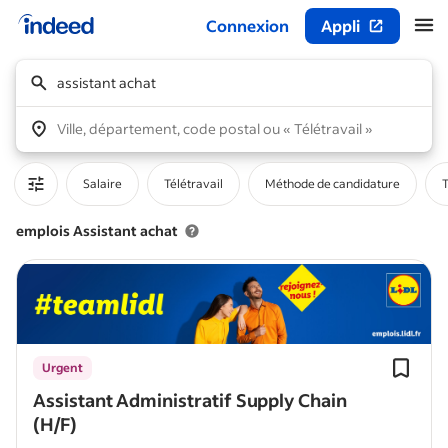
Connexion
Appli
Début du contenu principal
assistant achat
Ville, département, code postal ou « Télétravail »
Salaire
Télétravail
Méthode de candidature
T
emplois Assistant achat
Urgent
Assistant Administratif Supply Chain
(H/F)