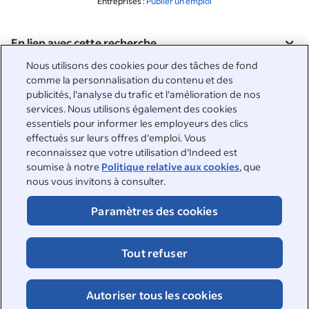
Entreprises :
Publier un emploi
En lien avec cette recherche
&nbsp;
Nous utilisons des cookies pour des tâches de fond
Connexion
comme la personnalisation du contenu et des
publicités, l'analyse du trafic et l'amélioration de nos
&nbsp;
services. Nous utilisons également des cookies
Chercheurs d'emploi
essentiels pour informer les employeurs des clics
effectués sur leurs offres d'emploi. Vous
&nbsp;
Aide
Entreprises
reconnaissez que votre utilisation d'Indeed est
soumise à notre
Politique relative aux cookies
, que
Parcourir les entreprises
&nbsp;
nous vous invitons à consulter.
Publier une offre d'emploi
À propos
Guide Carrières
Paramètres des cookies
Support
&nbsp;
À propos
©2026 Indeed
Travailler chez Indeed
Indeed Events
Accessibilité sur Indeed
Tout refuser
Cookies
Centre de confidentialité et choix en matière d'annonces
Parcourir les emplois
Signalement DSA
Page sur la sécurité en ligne
Autoriser tous les cookies
Conditions d'utilisation