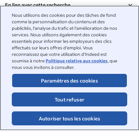
En lien avec cette recherche
&nbsp;
Nous utilisons des cookies pour des tâches de fond
Connexion
comme la personnalisation du contenu et des
publicités, l'analyse du trafic et l'amélioration de nos
&nbsp;
services. Nous utilisons également des cookies
Chercheurs d'emploi
essentiels pour informer les employeurs des clics
effectués sur leurs offres d'emploi. Vous
&nbsp;
Aide
Entreprises
reconnaissez que votre utilisation d'Indeed est
soumise à notre
Politique relative aux cookies
, que
Parcourir les entreprises
&nbsp;
nous vous invitons à consulter.
Publier une offre d'emploi
À propos
Guide Carrières
Paramètres des cookies
Support
&nbsp;
À propos
©2026 Indeed
Travailler chez Indeed
Indeed Events
Accessibilité sur Indeed
Tout refuser
Cookies
Centre de confidentialité et choix en matière d'annonces
Parcourir les emplois
Signalement DSA
Page sur la sécurité en ligne
Autoriser tous les cookies
Conditions d'utilisation