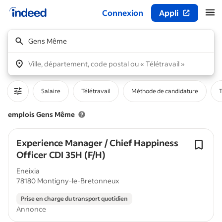
Connexion
Appli
Début du contenu principal
Gens Même
Ville, département, code postal ou « Télétravail »
Salaire
Télétravail
Méthode de candidature
T
emplois Gens Même
Experience Manager / Chief Happiness
Officer CDI 35H (F/H)
Eneixia
78180 Montigny-le-Bretonneux
Prise en charge du transport quotidien
Annonce