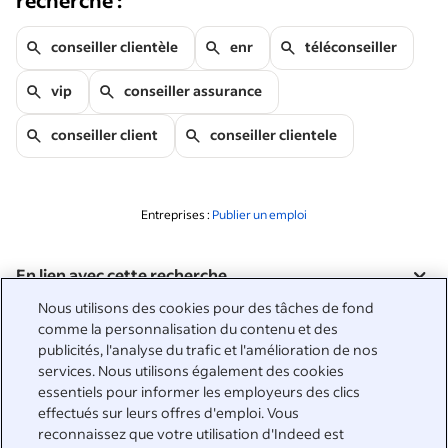
recherché :
conseiller clientèle
enr
téléconseiller
vip
conseiller assurance
conseiller client
conseiller clientele
Entreprises :
Publier un emploi
En lien avec cette recherche
&nbsp;
Nous utilisons des cookies pour des tâches de fond
Connexion
comme la personnalisation du contenu et des
publicités, l'analyse du trafic et l'amélioration de nos
&nbsp;
services. Nous utilisons également des cookies
Chercheurs d'emploi
essentiels pour informer les employeurs des clics
effectués sur leurs offres d'emploi. Vous
&nbsp;
Aide
Entreprises
reconnaissez que votre utilisation d'Indeed est