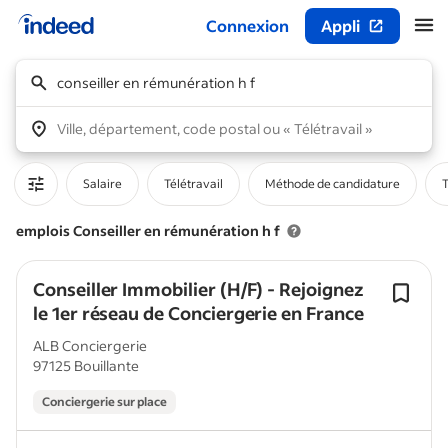
Connexion
Appli
Début du contenu principal
conseiller en rémunération h f
Ville, département, code postal ou « Télétravail »
Salaire
Télétravail
Méthode de candidature
T
emplois Conseiller en rémunération h f
Conseiller Immobilier (H/F) - Rejoignez
le 1er réseau de Conciergerie en France
ALB Conciergerie
97125 Bouillante
Conciergerie sur place