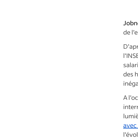
Jobn
de l’
D’ap
l’INS
salar
des h
inéga
A l’o
inter
lumiè
avec
l’évo