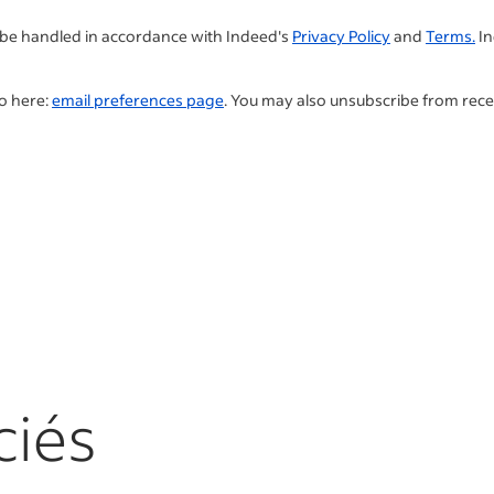
l be handled in accordance with Indeed's
Privacy Policy
and
Terms.
In
so here:
email preferences page
. You may also unsubscribe from rece
ciés