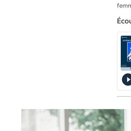
femm
Éco