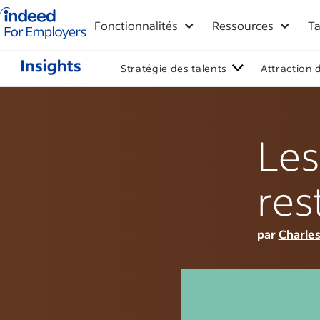
Logo Indeed - Entreprises
Fonctionnalités
Ressources
Ta
Stratégie des talents
Attraction 
Les
res
par
Charles