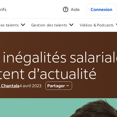
rifs
Aide
Connexion
des talents
Gestion des talents
Vidéos & Podcasts
 inégalités salaria
tent d’actualité
 Chantala
4 avril 2023
Partager