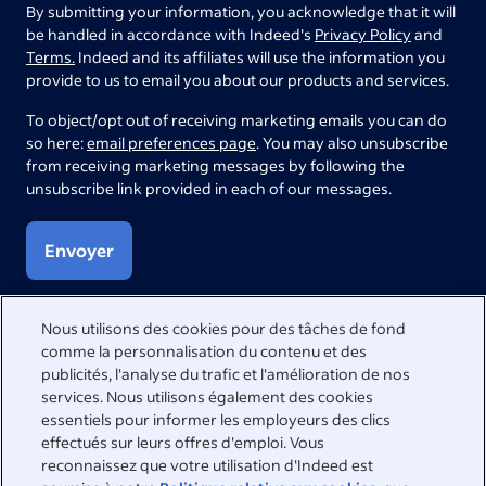
By submitting your information, you acknowledge that it will
be handled in accordance with Indeed's
Privacy Policy
and
Terms.
Indeed and its affiliates will use the information you
provide to us to email you about our products and services.
To object/opt out of receiving marketing emails you can do
so here:
email preferences page
. You may also unsubscribe
from receiving marketing messages by following the
unsubscribe link provided in each of our messages.
Envoyer
Nous utilisons des cookies pour des tâches de fond
comme la personnalisation du contenu et des
Nous sommes à vos côtés
publicités, l'analyse du trafic et l'amélioration de nos
services. Nous utilisons également des cookies
Pour obtenir des réponses aux questions les plus courantes,
essentiels pour informer les employeurs des clics
consultez notre centre d'aide ou contactez-nous
effectués sur leurs offres d'emploi. Vous
directement.
reconnaissez que votre utilisation d'Indeed est