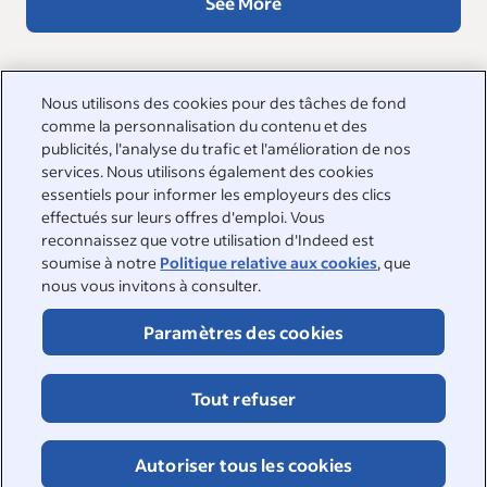
See More
Nous utilisons des cookies pour des tâches de fond
comme la personnalisation du contenu et des
Nous sommes à vos côtés
publicités, l'analyse du trafic et l'amélioration de nos
services. Nous utilisons également des cookies
Pour obtenir des réponses aux questions les plus courantes,
essentiels pour informer les employeurs des clics
consultez notre centre d'aide ou contactez-nous
effectués sur leurs offres d'emploi. Vous
directement.
reconnaissez que votre utilisation d'Indeed est
soumise à notre
Politique relative aux cookies
, que
Centre d'aide
nous vous invitons à consulter.
Contacter l'assistance
Paramètres des cookies
Tout refuser
Autoriser tous les cookies
©
2026
•
Indeed