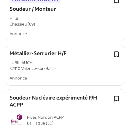
Soudeur / Monteur
H.T.B
Chassieu (69)
Annonce
Métallier-Serrurier H/F
JUBIL AUCH
32310 Valence-sur-Baïse
Annonce
Soudeur Nucléaire expérimenté F/H
ACPP
Fives Nordon ACPP
La Hague (50)