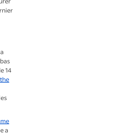
urer
rnier
la
 bas
e 14
 the
les
sme
e a