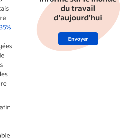
du travail
çais
d’aujourd’hui
tre
35%
Envoyer
ogées
de
us
des
ure
afin
able