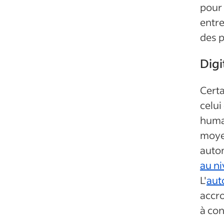
pour
entre
des 
Digi
Cert
celui
huma
moyen
autom
au n
L'
aut
accro
à con