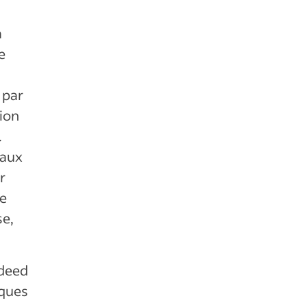
a
e
 par
ion
.
 aux
r
de
se,
ndeed
iques