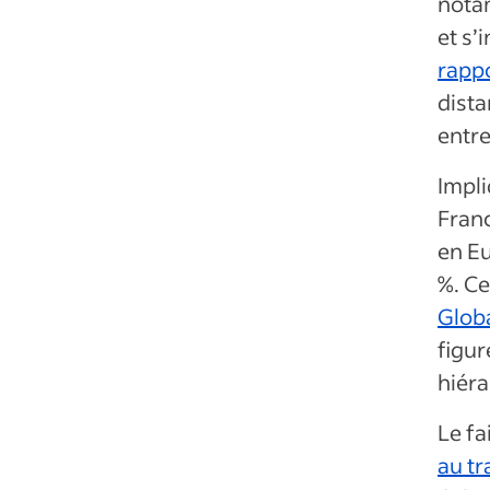
notam
et s’
rappo
dista
entre
Impli
Franc
en E
%. Ce
Glob
figu
hiéra
Le fa
au tr