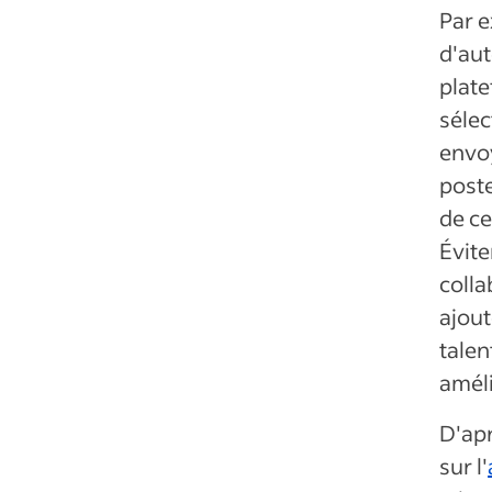
Par e
d'aut
plat
sélec
envo
poste
de c
Évite
colla
ajout
talen
améli
D'ap
sur l'