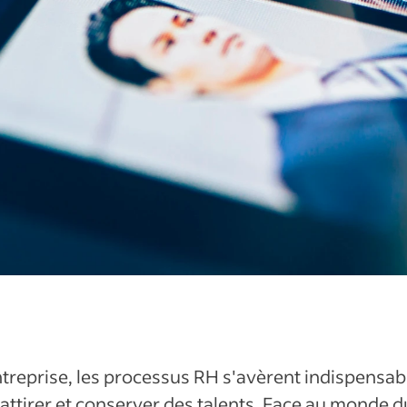
treprise, les processus RH s'avèrent indispensab
attirer et conserver des talents. Face au monde d