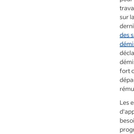
trava
sur l
derni
des s
démi
décla
démis
fort 
dépar
rémun
Les e
d'app
besoi
prog