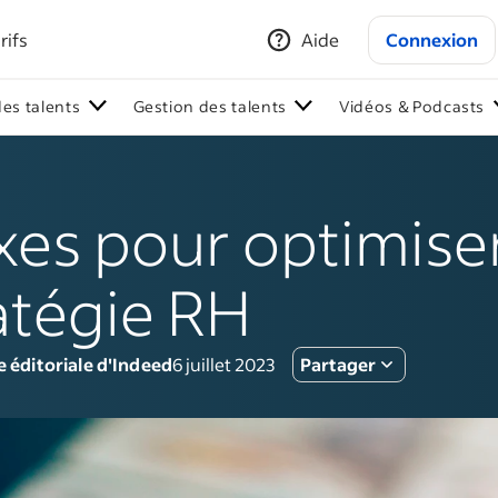
rifs
Aide
Connexion
des talents
Gestion des talents
Vidéos & Podcasts
xes pour optimiser
atégie RH
e éditoriale d'Indeed
6 juillet 2023
Partager