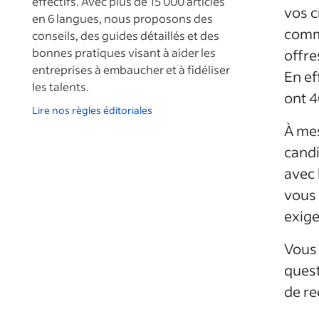
effectifs. Avec plus de 15 000 articles
vos c
en 6 langues, nous proposons des
commu
conseils, des guides détaillés et des
bonnes pratiques visant à aider les
offre
entreprises à embaucher et à fidéliser
En ef
les talents.
ont 4
Lire nos règles éditoriales
À me
candi
avec 
vous 
exige
Vous 
quest
de re