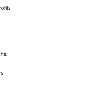
ofils
ché
.
rs