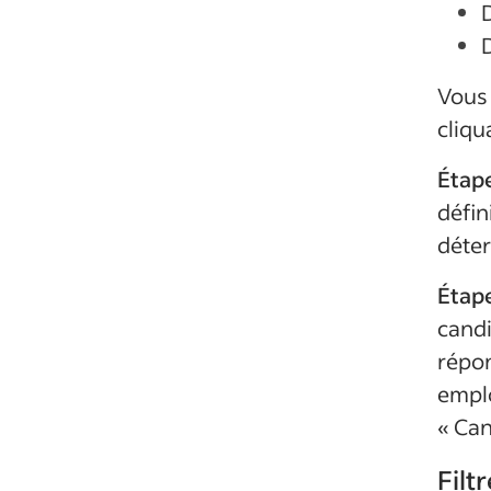
Vous
cliqu
Étape
défin
déter
Étape
candi
répon
emplo
« Can
Filt