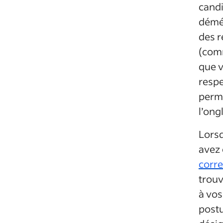
candi
démén
des r
(comm
que v
respe
permi
l’ong
Lorsq
avez 
corr
trouv
à vos
postu