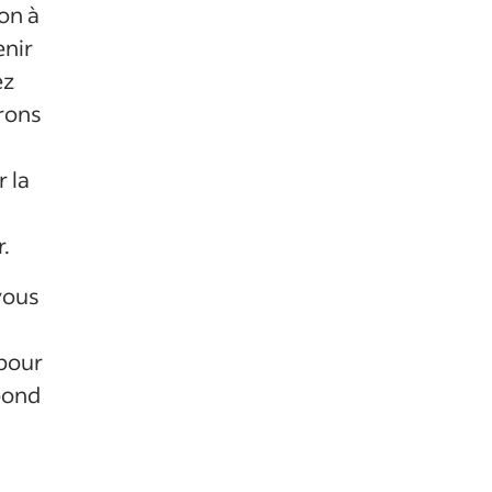
on à
enir
ez
rons
 la
.
vous
 pour
pond