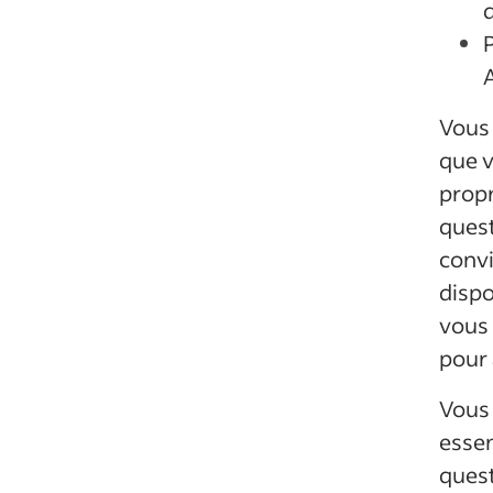
Vous 
que v
propr
quest
convi
dispo
vous 
pour 
Vous 
essen
quest