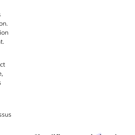
s
on.
tion
t.
ct
e,
s
essus