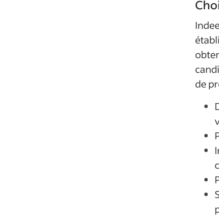
Choi
Indee
établ
obten
candi
de pr
S