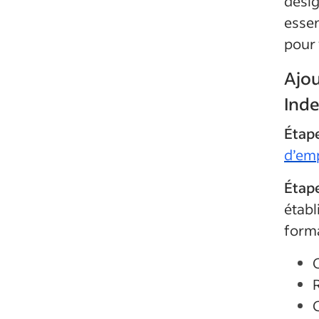
désig
essen
pour 
Ajou
Ind
Étape
d’em
Étape
établ
forma