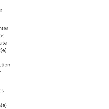
e
ntes
os
oute
t(e)
ction
r
es
n(e)