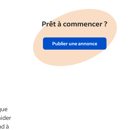
Prêt à commencer ?
Publier une annonce
que
aider
nd à