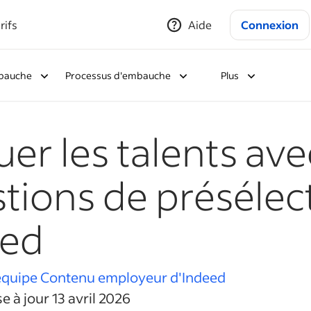
rifs
Aide
Connexion
bauche
Processus d'embauche
Plus
uer les talents av
tions de présélec
eed
'équipe Contenu employeur d'Indeed
e à jour 13 avril 2026