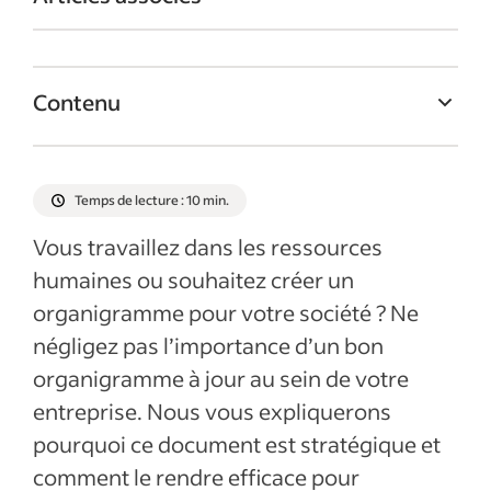
Contenu
Qu’est-ce qu’un organigramme ?
Histoire de l’organigramme
Temps de lecture : 10 min.
Quelle est l’utilité de l’organigramme ?
Vous travaillez dans les ressources
Comment créer l’organigramme de sa
humaines ou souhaitez créer un
société
organigramme pour votre société ? Ne
Connaître les limites d’un organigramme
négligez pas l’importance d’un bon
organigramme à jour au sein de votre
Conseils pour concevoir un organigramme
entreprise. Nous vous expliquerons
efficace
pourquoi ce document est stratégique et
Conseils de mise en page pour un
comment le rendre efficace pour
organigramme clair