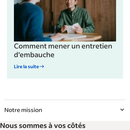
Comment mener un entretien
d’embauche
Lire la suite
Notre mission
La Bibliothèque de ressources pour les
Nous sommes à vos côtés
employeurs d'Indeed aide les entreprises à