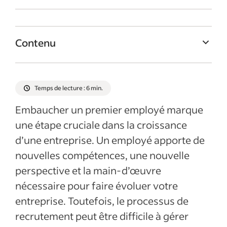
Contenu
Comment embaucher votre premier
employé ?
Temps de lecture : 6 min.
Quand embaucher un premier employé ?
Embaucher un premier employé marque
Pourquoi embaucher un premier employé ?
une étape cruciale dans la croissance
Intégrer et fidéliser votre premier employé
d’une entreprise. Un employé apporte de
Articles récents
nouvelles compétences, une nouvelle
perspective et la main-d’œuvre
Afficher plus
nécessaire pour faire évoluer votre
entreprise. Toutefois, le processus de
recrutement peut être difficile à gérer