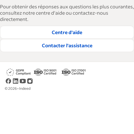
agrandir et à gérer leurs effectifs. Avec plus de 15
Pour obtenir des réponses aux questions les plus courantes,
000 articles en 6 langues, nous proposons des
consultez notre centre d'aide ou contactez-nous
directement.
conseils, des guides détaillés et des bonnes
pratiques visant à aider les entreprises à
Centre d'aide
embaucher et à fidéliser les talents.
Contacter l'assistance
Lire nos règles éditoriales
©
2026
•
Indeed