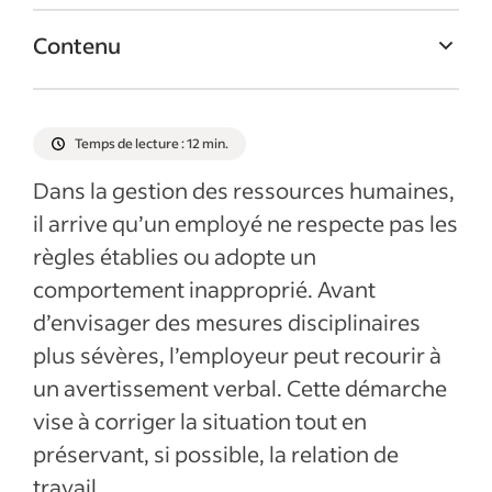
Contenu
Qu’est-ce qu’un avertissement verbal ?
Pourquoi recourir à un avertissement
Temps de lecture : 12 min.
verbal ?
Dans la gestion des ressources humaines,
Les éléments clés d’un avertissement
il arrive qu’un employé ne respecte pas les
verbal efficace
règles établies ou adopte un
Donner un avertissement verbal en 3
comportement inapproprié. Avant
étapes
d’envisager des mesures disciplinaires
Quand recourir à un avertissement verbal ?
plus sévères, l’employeur peut recourir à
Comment documenter un avertissement
un avertissement verbal. Cette démarche
verbal ?
vise à corriger la situation tout en
Exemple de modèle d’avertissement verbal
préservant, si possible, la relation de
travail.
Les erreurs à éviter lors d’un avertissement