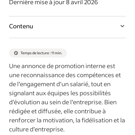
Dernière mise à jour 8 avril 2026
Contenu
Qu’est-ce qu’une annonce de promotion
interne ?
Temps de lecture : 11 min.
Pourquoi annoncer une promotion interne
Une annonce de promotion interne est
?
une reconnaissance des compétences et
Que doit contenir une annonce de
de l’engagement d’un salarié, tout en
promotion interne ?
signalant aux équipes les possibilités
Bonnes pratiques pour rédiger une
d’évolution au sein de l’entreprise. Bien
annonce de promotion interne
rédigée et diffusée, elle contribue à
Exemples d’annonces de promotion
renforcer la motivation, la fidélisation et la
interne
culture d’entreprise.