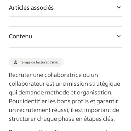
Articles associés
Contenu
Qu’est-ce qu’un processus de recrutement
?
Temps de lecture : 7 min.
Quels sont les avantages de la mise en
Recruter une collaboratrice ou un
place d’un bon processus de recrutement ?
collaborateur est une mission stratégique
Quelles sont les étapes d’un processus de
qui demande méthode et organisation.
recrutement efficace ?
Pour identifier les bons profils et garantir
Comment mettre en place une procédure
un recrutement réussi, il est important de
de recrutement ?
structurer chaque phase en étapes clés.