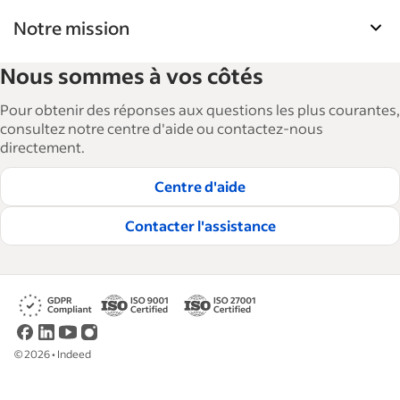
Notre mission
La Bibliothèque de ressources pour les
Nous sommes à vos côtés
employeurs d'Indeed aide les entreprises à
agrandir et à gérer leurs effectifs. Avec plus de 15
Pour obtenir des réponses aux questions les plus courantes,
000 articles en 6 langues, nous proposons des
consultez notre centre d'aide ou contactez-nous
directement.
conseils, des guides détaillés et des bonnes
pratiques visant à aider les entreprises à
Centre d'aide
embaucher et à fidéliser les talents.
Contacter l'assistance
Lire nos règles éditoriales
©
2026
•
Indeed