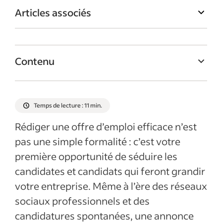
Articles associés
Contenu
Qu’est-ce qu’une offre d’emploi ?
1. Bien préparer son offre d’emploi
Temps de lecture : 11 min.
2. Bien rédiger son offre d’emploi
Rédiger une offre d’emploi efficace n’est
3. Diffuser l’offre d’emploi auprès des bons
pas une simple formalité : c’est votre
candidats
première opportunité de séduire les
Articles récents
candidates et candidats qui feront grandir
votre entreprise. Même à l’ère des réseaux
Afficher plus
sociaux professionnels et des
candidatures spontanées, une annonce