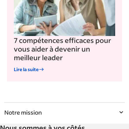
7 compétences efficaces pour
vous aider à devenir un
meilleur leader
Lire la suite
Notre mission
La Bibliothèque de ressources pour les
Nous sommes à vos côtés
employeurs d'Indeed aide les entreprises à