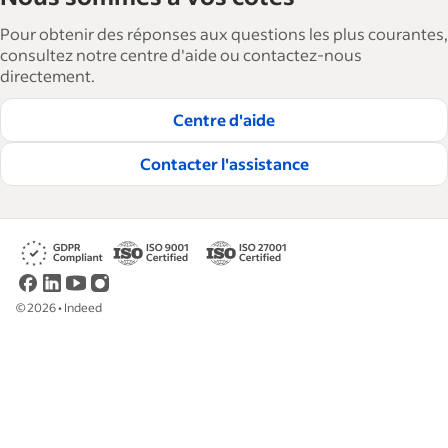
agrandir et à gérer leurs effectifs. Avec plus de 15
Pour obtenir des réponses aux questions les plus courantes,
000 articles en 6 langues, nous proposons des
consultez notre centre d'aide ou contactez-nous
directement.
conseils, des guides détaillés et des bonnes
pratiques visant à aider les entreprises à
Centre d'aide
embaucher et à fidéliser les talents.
Contacter l'assistance
Lire nos règles éditoriales
©
2026
•
Indeed