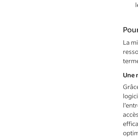
l
Pour
La mi
ress
terme
Une m
Grâce
logic
l’ent
accès
effic
optim