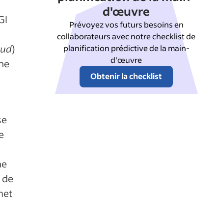
d'œuvre
GI
Prévoyez vos futurs besoins en
collaborateurs avec notre checklist de
oud
)
planification prédictive de la main-
d'œuvre
une
Obtenir la checklist
se
e
ne
 de
met