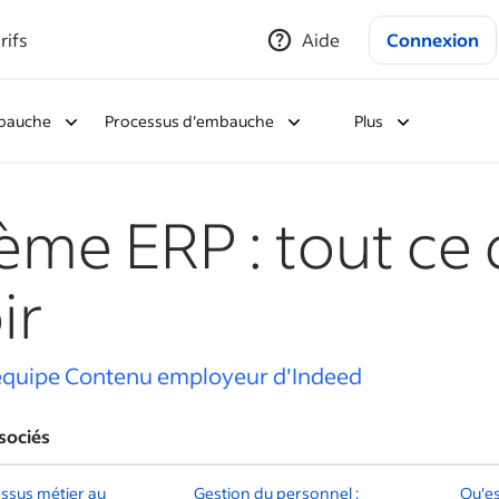
rifs
Aide
Connexion
bauche
Processus d'embauche
Plus
ème ERP : tout ce q
ir
'équipe Contenu employeur d'Indeed
ssociés
ssus métier au
Gestion du personnel :
Qu'es