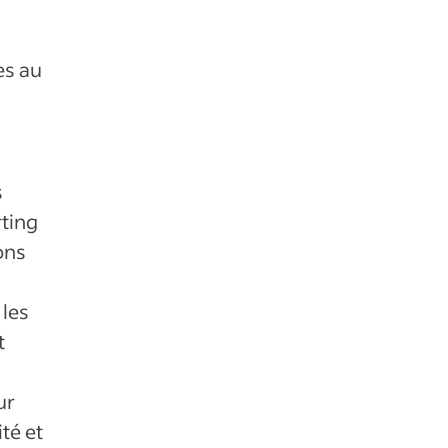
es au
s
rting
ons
 les
t
ur
ité et