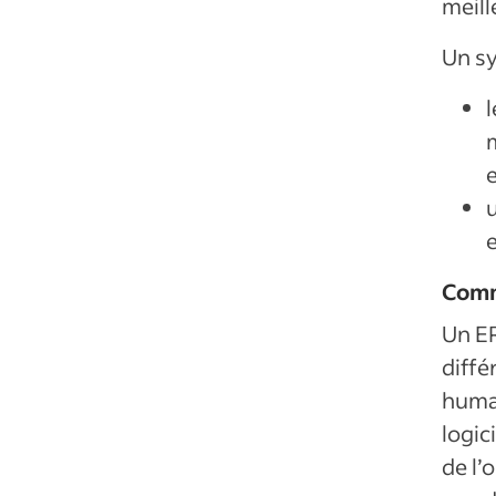
meill
Un sy
e
Comm
Un ER
diffé
humai
logic
de l’