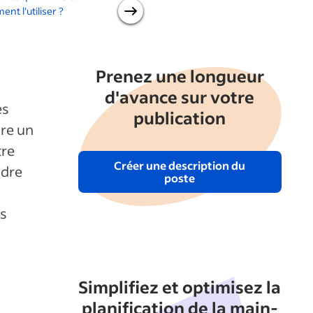
nt l'utiliser ?
Intelligence/?
Prenez une longueur
d'avance sur votre
es
publication
ure un
tre
Créer une description du
ndre
poste
es
s
Simplifiez et optimisez la
planification de la main-