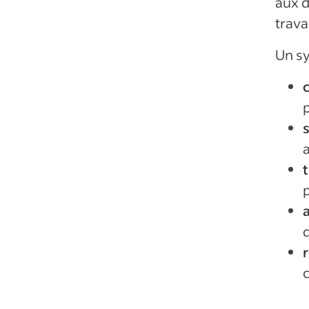
aux d
trava
Un sy
c
p
a
t
p
d
r