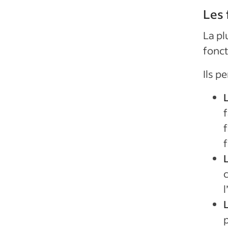
Les 
La pl
fonct
Ils p
f
f
f
l
p