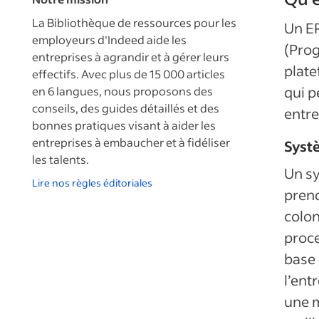
La Bibliothèque de ressources pour les
Un ER
employeurs d'Indeed aide les
(Prog
entreprises à agrandir et à gérer leurs
plate
effectifs. Avec plus de 15 000 articles
qui p
en 6 langues, nous proposons des
conseils, des guides détaillés et des
entre
bonnes pratiques visant à aider les
entreprises à embaucher et à fidéliser
Systè
les talents.
Un sy
Lire nos règles éditoriales
prend
colon
proce
base 
l’ent
une m