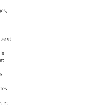
ges,
que et
 le
et
e
ntes
s et