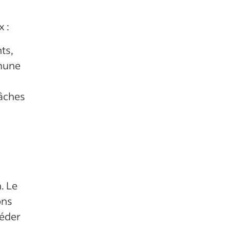
 :
ts,
mune
tâches
. Le
ons
céder