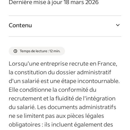
Dernière mise à jour 18 mars 2026
Contenu
Que sont les documents de travail en
France ?
Temps de lecture : 12 min.
Les documents de travail à collecter
Lorsqu’une entreprise recrute en France,
Les documents de travail à remettre au
la constitution du dossier administratif
salarié
d’un salarié est une étape incontournable.
Le rôle des documents de travail dans
Elle conditionne la conformité du
l’onboarding
recrutement et la fluidité de l’intégration
Bonnes pratiques pour gérer les
du salarié. Les documents administratifs
documents de recrutement et
ne se limitent pas aux pièces légales
d’onboarding
obligatoires : ils incluent également des