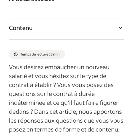
Contenu
Qu’est-ce qu’un CDI ?
Le CDI doit-il impérativement être écrit ?
Temps de lecture : 8 min.
Que doit contenir un contrat de travail à
Vous désirez embaucher un nouveau
durée indéterminée ?
salarié et vous hésitez sur le type de
Quelles sont les obligations de l’employeur
contrat à établir ? Vous vous posez des
et du salarié ?
questions sur le contrat à durée
Le contrat à durée indéterminée :
indéterminée et ce qu’il faut faire figurer
avantages et inconvénients
dedans ? Dans cet article, nous apportons
Dans quel cas est-il possible de mettre fin
les réponses aux questions que vous vous
à un contrat à durée indéterminée ?
posez en termes de forme et de contenu.