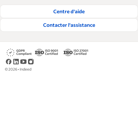
pratiques visant à aider les entreprises à
Centre d'aide
embaucher et à fidéliser les talents.
Contacter l'assistance
Lire nos règles éditoriales
©
2026
•
Indeed