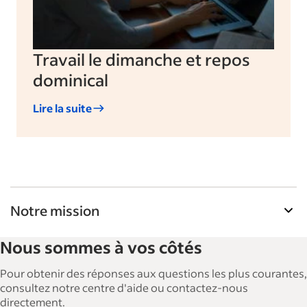
Travail le dimanche et repos
dominical
Lire la suite
Notre mission
La Bibliothèque de ressources pour les
Nous sommes à vos côtés
employeurs d'Indeed aide les entreprises à
agrandir et à gérer leurs effectifs. Avec plus de 15
Pour obtenir des réponses aux questions les plus courantes,
000 articles en 6 langues, nous proposons des
consultez notre centre d'aide ou contactez-nous
directement.
conseils, des guides détaillés et des bonnes