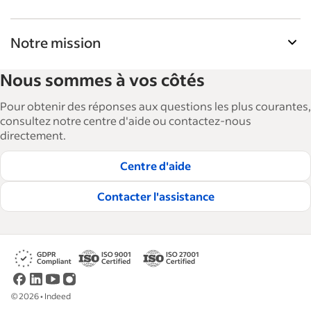
Notre mission
La Bibliothèque de ressources pour les
Nous sommes à vos côtés
employeurs d'Indeed aide les entreprises à
agrandir et à gérer leurs effectifs. Avec plus de 15
Pour obtenir des réponses aux questions les plus courantes,
000 articles en 6 langues, nous proposons des
consultez notre centre d'aide ou contactez-nous
directement.
conseils, des guides détaillés et des bonnes
pratiques visant à aider les entreprises à
Centre d'aide
embaucher et à fidéliser les talents.
Contacter l'assistance
Lire nos règles éditoriales
©
2026
•
Indeed