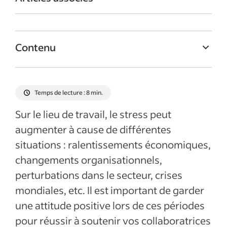
Contenu
Quelques faits à propos de la positivité
Voici quelques conseils pour garder un état
Temps de lecture : 8 min.
d’esprit positif en période difficile
Sur le lieu de travail, le stress peut
5. Maintenez une routine
augmenter à cause de différentes
Articles récents
situations : ralentissements économiques,
changements organisationnels,
perturbations dans le secteur, crises
mondiales, etc. Il est important de garder
une attitude positive lors de ces périodes
pour réussir à soutenir vos collaboratrices