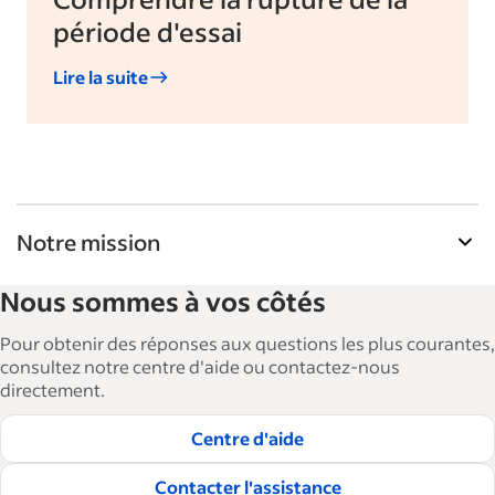
période d'essai
Lire la suite
Notre mission
La Bibliothèque de ressources pour les
Nous sommes à vos côtés
employeurs d'Indeed aide les entreprises à
agrandir et à gérer leurs effectifs. Avec plus de 15
Pour obtenir des réponses aux questions les plus courantes,
000 articles en 6 langues, nous proposons des
consultez notre centre d'aide ou contactez-nous
directement.
conseils, des guides détaillés et des bonnes
pratiques visant à aider les entreprises à
Centre d'aide
embaucher et à fidéliser les talents.
Contacter l'assistance
Lire nos règles éditoriales