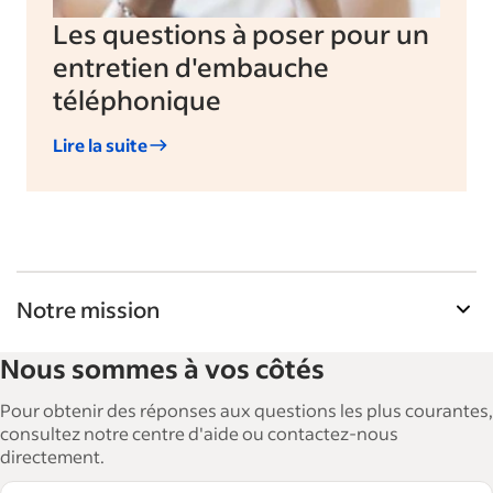
Les questions à poser pour un
entretien d'embauche
téléphonique
Lire la suite
Notre mission
La Bibliothèque de ressources pour les
Nous sommes à vos côtés
employeurs d'Indeed aide les entreprises à
agrandir et à gérer leurs effectifs. Avec plus de 15
Pour obtenir des réponses aux questions les plus courantes,
000 articles en 6 langues, nous proposons des
consultez notre centre d'aide ou contactez-nous
directement.
conseils, des guides détaillés et des bonnes
pratiques visant à aider les entreprises à