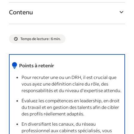
Contenu
Quel est le coût du recrutement pour le
poste « Agent d'Entretien (H/F) » ?
Temps de lecture : 6 min.
Pourquoi recruter un agent d'entretien
Choisir entre un agent d'entretien employé
à plein temps ou indépendant
Points à retenir
Quels sont les différents types d'agents
Pour recruter une ou un DRH, il est crucial que
d'entretien ?
vous ayez une définition claire du rôle, des
responsabilités et du niveau d’expertise attendu.
Où trouver des agents d'entretien ?
Évaluez les compétences en leadership, en droit
Compétences à rechercher chez un agent
du travail et en gestion des talents afin de cibler
d'entretien efficace
des profils réellement adaptés.
Rédiger une description de poste d'agent
En diversifiant les canaux, du réseau
d'entretien
professionnel aux cabinets spécialisés, vous