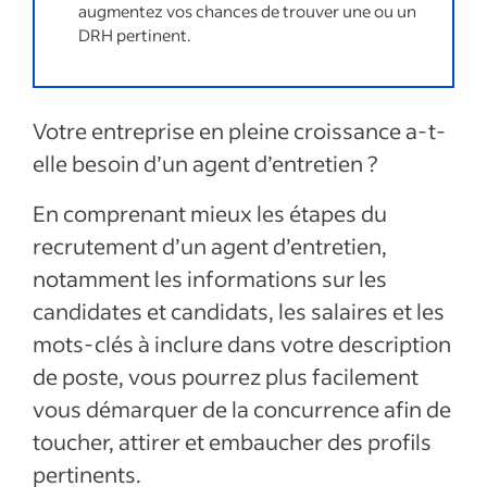
augmentez vos chances de trouver une ou un
Entretien avec les candidats au poste
DRH pertinent.
d'agent d'entretien
Découvrez comment recruter par intitulé
Votre entreprise en pleine croissance a-t-
Afficher plus
elle besoin d’un a
gent d’entretien
?
En comprenant mieux les étapes du
recrutement d’un a
gent d’entretien
,
notamment les informations sur les
candidates et candidats, les salaires et les
mots-clés à inclure dans votre description
de poste, vous pourrez plus facilement
vous démarquer de la concurrence afin de
toucher, attirer et embaucher des profils
pertinents.